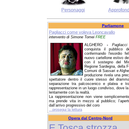
Personaggi
Approfond
Parliamone
Pagliacci come voleva Leoncavallo
intervento di Simone Tomei
FREE
ALGHERO
-
Pagliacci
conquista il pubblico d
confermando l'esordio feli
nuovo cartellone estivo del
con il sostegno del Mini
Regione Sardegna, della F
Comuni di Sassari e Algher
produzione rivela una prec
spettatore dentro il cuore stesso del dramma
separazione tra palcoscenico e platea e tr
rappresentazione in un luogo condiviso, dove la 
lentamente con la realtà.
La rappresentazione non viene semplicemente
ma prende vita in mezzo al pubblico; l’aper
dall’arrivo progressivo del coro
...prosegui la lettura
Opera dal Centro-Nord
E Tosca strozza