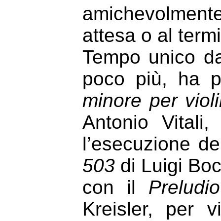
amichevolmente c
attesa o al term
Tempo unico da
poco più, ha 
minore per viol
Antonio Vitali
l’esecuzione de
503
di Luigi Bo
con il
Preludi
Kreisler,
per v