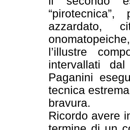
il secondo e
“pirotecnica”
azzardato, 
onomatopeiche
l’illustre com
intervallati d
Paganini esegu
tecnica estremam
bravura.
Ricordo avere in
termine di un c