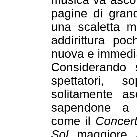
pagine di grand
una scaletta m
addirittura po
nuova e immedia
Considerando 
spettatori, s
solitamente a
sapendone a v
come il
Concer
Sol
maggiore