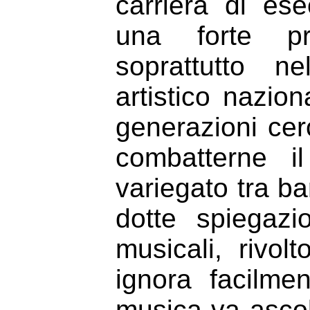
carriera di e
una forte pro
soprattutto n
artistico nazio
generazioni cer
combatterne i
variegato tra b
dotte spiegazi
musicali, rivo
ignora facilme
musica va ascol