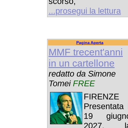
scorso,
...prosegui la lettura
Pagina Aperta
MMF trecent'anni
in un cartellone
redatto da Simone
Tomei
FREE
FIRENZE 
Presentata i
19 giugn
2027, l