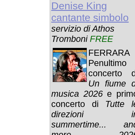
Denise King
cantante simbolo
servizio di Athos
Tromboni
FREE
FERRARA 
Penultimo
concerto d
Un fiume d
musica 2026
e prim
concerto di
Tutte l
direzioni i
summertime... an
more 202