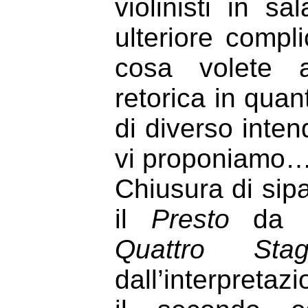
violinisti in s
ulteriore comp
cosa volete a
retorica in quan
di diverso inte
vi proponiamo
Chiusura di sip
il
Presto
da l
Quattro St
dall’interpretaz