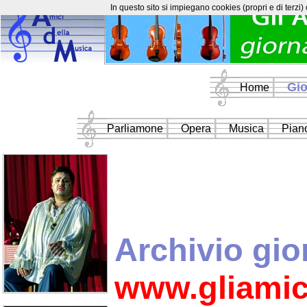
In questo sito si impiegano cookies (propri e di terzi)
Gio
Home
Parliamone
Opera
Musica
Piano
Archivio gio
www.gliamic