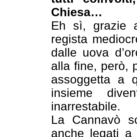
Chiesa…
Eh sì, grazie 
regista mediocr
dalle uova d’or
alla fine, però,
assoggetta a q
insieme dive
inarrestabile.
La Cannavò sc
anche legati a c