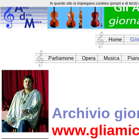
In questo sito si impiegano cookies (propri e di terzi)
Gio
Home
Parliamone
Opera
Musica
Piano
Archivio gio
www.gliamic