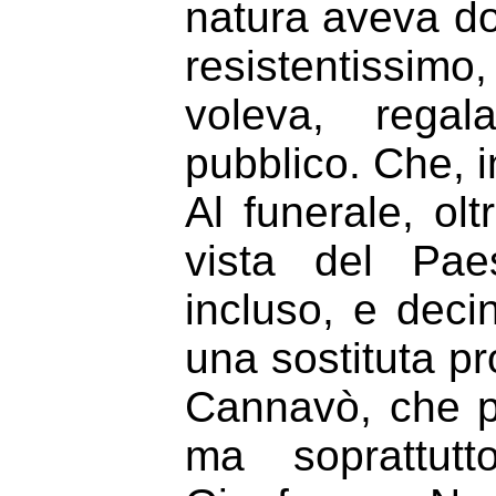
natura aveva d
resistentissi
voleva, regal
pubblico. Che, in
Al funerale, oltr
vista del Pae
incluso, e deci
una sostituta pr
Cannavò, che pe
ma soprattutt