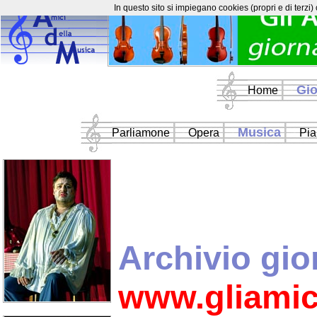
In questo sito si impiegano cookies (propri e di terzi)
Gio
Home
Musica
Parliamone
Opera
Pia
Archivio gio
www.gliamic