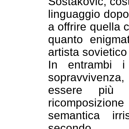
Šostakovič, cost
linguaggio dop
a offrire quella
quanto enigmati
artista sovietico
In entrambi i
sopravvivenza,
essere più d
ricomposizion
semantica irr
secondo.