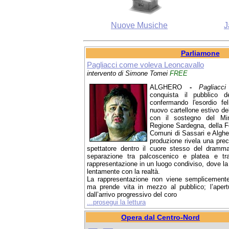
Nuove Musiche
J
Parliamone
Pagliacci come voleva Leoncavallo
intervento di Simone Tomei
FREE
ALGHERO
-
Pagliacci
conquista il pubblico d
confermando l'esordio feli
nuovo cartellone estivo del
con il sostegno del Mini
Regione Sardegna, della F
Comuni di Sassari e Algher
produzione rivela una prec
spettatore dentro il cuore stesso del dramma
separazione tra palcoscenico e platea e tr
rappresentazione in un luogo condiviso, dove la 
lentamente con la realtà.
La rappresentazione non viene semplicemente
ma prende vita in mezzo al pubblico; l’aper
dall’arrivo progressivo del coro
...prosegui la lettura
Opera dal Centro-Nord