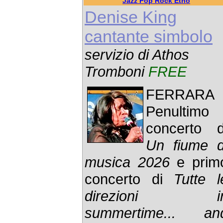
Jazz Pop Rock Etno
Denise King
cantante simbolo
servizio di Athos
Tromboni
FREE
FERRARA 
Penultimo
concerto d
Un fiume d
musica 2026
e prim
concerto di
Tutte l
direzioni i
summertime... an