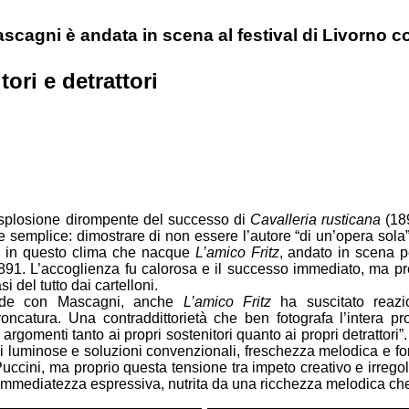
scagni è andata in scena al festival di Livorno 
tori e detrattori
plosione dirompente del successo di
Cavalleria rusticana
(189
he semplice: dimostrare di non essere l’autore “di un’opera sola”
 è in questo clima che nacque
L’amico Fritz
, andato in scena p
891. L’accoglienza fu calorosa e il successo immediato, ma pr
i del tutto dai cartelloni.
de con Mascagni, anche
L’amico Fritz
ha suscitato reazion
roncatura. Una contraddittorietà che ben fotografa l’intera p
 argomenti tanto ai propri sostenitori quanto ai propri detrattor
oni luminose e soluzioni convenzionali, freschezza melodica e f
ccini, ma proprio questa tensione tra impeto creativo e irregolari
l’immediatezza espressiva, nutrita da una ricchezza melodica c