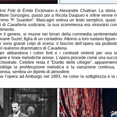
Ami Fritz
di Émile Erckmann e Alexandre Chatrian. La storia del
editore Sonzogno, passò poi a Nicola Daspuro e infine venne ri
nimo “P. Suardon”. Mascagni voleva un testo semplice, quasi 
i di
Cavalleria rusticana
, la sua scommessa era misurarsi con u
timento.
n il genere, si muove nei binari della commedia sentimentale:
ovane Suzel, figlia di un contadino. Attorno a loro ruotano figur
 sono grandi colpi di scena: il fascino dell’opera sta piuttosto
n il realismo drammatico di
Cavalleria
.
i abbandona i colori forti e i contrasti violenti per una scr
gere e linee melodiche ariose. L’opera procede come una successi
chestrale. Celebre resta il “Duetto delle ciliegie”, apparente
dilige la proliferazione melodica e la variazione continua,
gorosa, sembra un dipinto di atmosfere.
 l’opera ad Amburgo nel 1893, ne colse la sottigliezza e la 
.