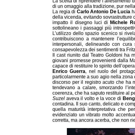
La scelta di riprendere l’allestimento
di un omaggio alla tradizione, pur nella
La regia di
Carlo Antonio De Lucia
ha
della vicenda, evitando sovrastrutture
impatto il disegno luci di
Michele R
sottolineano i passaggi più introspett
L’utilizzo dello spazio scenico si rive
contribuiscono a mantenere l’equilib
interpersonali, delineando con cura 
consapevolezza dei sentimenti tra Frit
Il cast riunito dal Teatro Goldoni ha m
giovani promesse provenienti dalla M
capace di restituire lo spirito dell’ope
Enrico Guerra
, nel ruolo del protag
particolarmente a suo agio nella zona c
discorso per il registro acuto che ha m
tendevano a calare, smorzando l’inte
coerenza, che ha saputo restituire al pe
Suzel
aveva il volto e la voce di
Beng
contadina. Il suo canto, delicato e com
quella maturità interpretativa che p
evidenziato un vibrato molto accentu
corretta, ma ancora acerba, che non ri