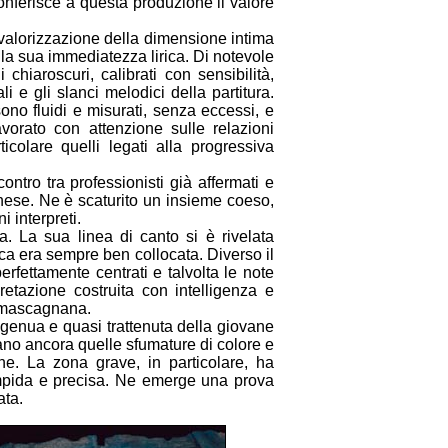
onferisce a questa produzione il valore
 valorizzazione della dimensione intima
la sua immediatezza lirica. Di notevole
chiaroscuri, calibrati con sensibilità,
 e gli slanci melodici della partitura.
sono fluidi e misurati, senza eccessi, e
vorato con attenzione sulle relazioni
colare quelli legati alla progressiva
ontro tra professionisti già affermati e
ese. Ne è scaturito un insieme coeso,
i interpreti.
. La sua linea di canto si è rivelata
ica era sempre ben collocata. Diverso il
erfettamente centrati e talvolta le note
etazione costruita con intelligenza e
ra mascagnana.
ngenua e quasi trattenuta della giovane
cano ancora quelle sfumature di colore e
ne. La zona grave, in particolare, ha
impida e precisa. Ne emerge una prova
ata.