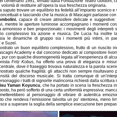
 del centenario 1991, firmato dalla Fondazione Teatro Goldoni, c
 volontà di restituire all’opera la sua freschezza originaria.
 saputo trovare un equilibrio tra fedeltà all’impianto scenico e
 concettuali e lasciando che la musica di Mascagni parlasse con 
ombolini
, capace di creare atmosfere delicate e suggestive: i 
ivi, mentre le aperture luminose accompagnano i momenti corali
la armonioso e ben proporzionato: i movimenti degli interpreti 
rio complessivo tra azione e musica. De Lucia ha inoltre la
sia le dinamiche di gruppo sia i momenti più intimi, in parti
z e Suzel.
ostrato un buon equilibrio complessivo, frutto di un riuscito inc
ascagni Academy e dal concorso dedicato al compositore livorn
ra, pur con qualche disomogeneità legata all’inesperienza di alcun
onista
Fritz Kobus
, ha offerto una prova di eleganza e misura
entrale, dove il fraseggio trovava naturalezza e la parola scen
ostrato qualche fragilità: gli attacchi non sempre risultavano p
nsità del discorso musicale. Si tratta comunque di un’interpr
rsonaggio i tratti di signorile malinconia richiesti dalla scrittu
isu Yaman Koyuncu
, che ha portato in scena la freschezza i
posto, ha però sofferto di una certa uniformità espressiva: man
ermetterebbero al personaggio di vibrare di autentica emozio
ato che rendeva l’emissione talvolta un po’ stentorea, meno l
esce a superare la soglia della semplice esecuzione ben prepar