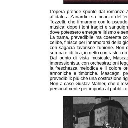
L’opera prende spunto dal romanzo
affidato a Zanardini su incarico dell’
Tozzetti, che firmarono con lo pseudo
musica: dopo i toni tragici e sanguign
dove potessero emergere lirismo e sen
La trama, prevedibile ma coerente co
celibe, finisce per innamorarsi della gi
con sagacia favorisce l’unione. Non ci
serena e idillica, in netto contrasto co
Dal punto di vista musicale, Mascagn
impressionista, con orchestrazioni leg
la freschezza melodica e il colore or
armoniche e timbriche. Mascagni pre
prevedibili: più che una costruzione ri
Non a caso Gustav Mahler, che diresse
personalmente per imporla al pubblico