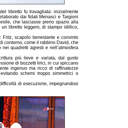
 libretto fu travagliata: inizialmente
elaborato dai fidati Menasci e Targioni
esile, che lasciasse pieno spazio alla
n libretto leggero, di stampo idillico,
 Fritz, scapolo benestante e convinto
e di contorno, come il rabbino David, che
 nei quadretti agresti e nell’atmosfera
ittura più lieve e variata, dal gusto
one di bozzetti lirici, in cui spiccano
mente ingenuo ma ricco di raffinatezze
 evitando schemi troppo simmetrici o
difficoltà di esecuzione, impegnandosi