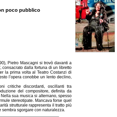
con poco pubblico
0), Pietro Mascagni si trovò davanti a
, consacrato dalla fortuna di un libretto
er la prima volta al Teatro Costanzi di
esto l’opera conobbe un lento declino,
i critiche discordanti, oscillanti tra
roduzione del compositore, definita da
i”. Nella sua musica si alternano, spesso
ormule stereotipate. Mancava forse quel
tà strutturale rappresenta il tratto più
he sembra sgorgare con naturalezza.