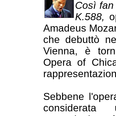
Così fan 
K.588,
o
Amadeus Mozart,
che debuttò ne
Vienna, è torn
Opera of Chica
rappresentazion
Sebbene l'oper
considerata