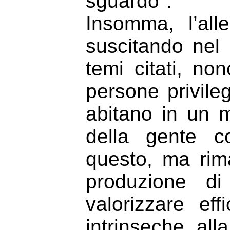
sguardo".
Insomma, l’all
suscitando nel p
temi citati, no
persone privile
abitano in un 
della gente c
questo, ma rim
produzione d
valorizzare eff
intrinseche all