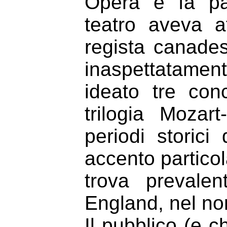
Opera e fa pa
teatro aveva af
regista canad
inaspettatamen
ideato tre conc
trilogia Mozar
periodi storici
accento particol
trova prevale
England, nel nor
Il pubblico (e c