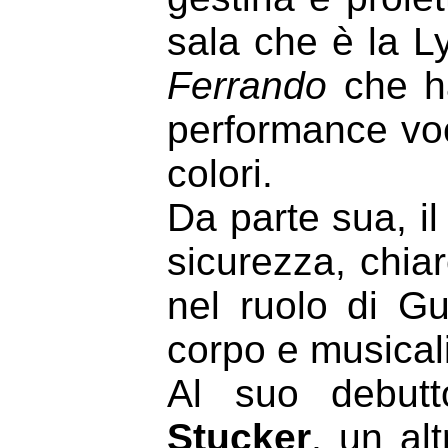
sala che è la L
Ferrando
che ha
performance voc
colori.
Da parte sua, i
sicurezza, chia
nel ruolo di G
corpo e musicali
Al suo debutt
Stucker
, un alt