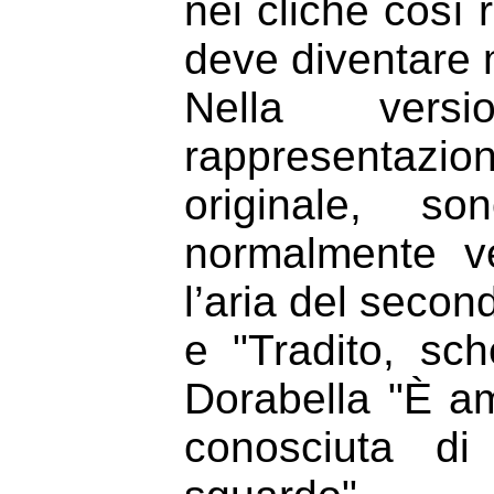
nei cliché così 
deve diventare 
Nella vers
rappresentazi
originale, s
normalmente v
l’aria del secon
e "Tradito, sch
Dorabella "È am
conosciuta di