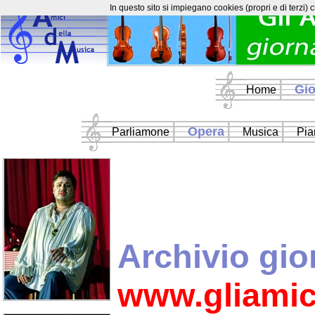
In questo sito si impiegano cookies (propri e di terzi) 
Gio
Home
Opera
Parliamone
Musica
Pia
Archivio gio
www.gliamic