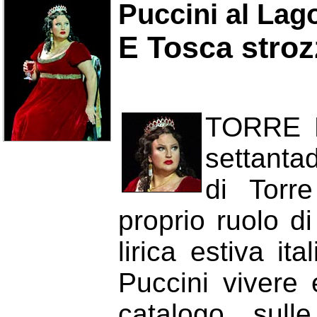
Puccini al Lago
E Tosca stroz
TORRE D
settantad
di Torr
proprio ruolo d
lirica estiva i
Puccini vivere
catalogo, sull