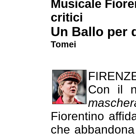
Musicale Fioren
critici
Un Ballo per 
Tomei
FIRENZE 
Con il 
mascher
Fiorentino affi
che abbandona o