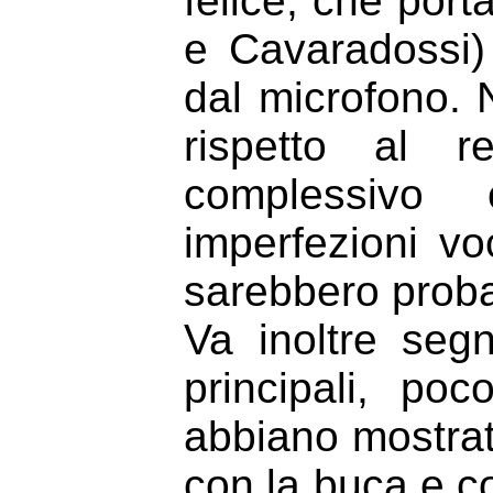
felice, che port
e Cavaradossi) 
dal microfono. N
rispetto al r
complessivo 
imperfezioni voc
sarebbero proba
Va inoltre segn
principali, poc
abbiano mostrat
con la buca e c