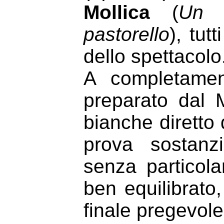
Mollica
(
Un c
pastorello
), tut
dello spettacolo
A completament
preparato dal
bianche diretto
prova sostanz
senza particolar
ben equilibrato
finale pregevol