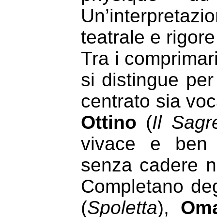
Un’interpretazi
teatrale e rigor
Tra i comprimar
si distingue per
centrato sia vo
Ottino
(
Il Sagr
vivace e ben 
senza cadere ne
Completano deg
(
Spoletta
),
Oma